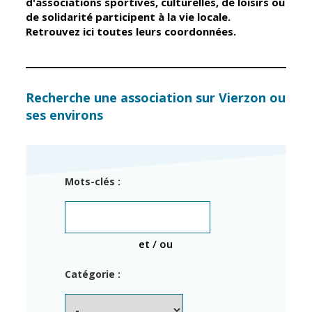
d'associations sportives, culturelles, de loisirs ou
de solidarité participent à la vie locale.
Retrouvez ici toutes leurs coordonnées.
Élus
Guichet unique
Conseil
Petite enfance
Municipal
Relais petite
enfance
Services de la
Recherche une association sur Vierzon ou
Ville
ses environs
Multi-accueil
Marchés
publics
Scolarité
Établissements
Cimetières
Mots-clés :
scolaires
Titres
Accueil avant
d'identité
et après classe
État civil
et / ou
Réussite
Élections
éducative et
Catégorie :
inclusion
Jumelages