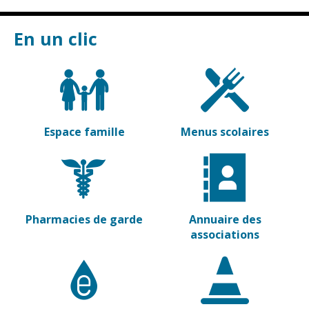
Vierzon
Pharmacies de
garde
Archives du
En un clic
vendredi
Sports
Piscine Charles
Moreira
Espace famille
Menus scolaires
Équipements
sportifs
Associations
Annuaire des
associations
Pharmacies de garde
Annuaire des
associations
Démarches
des
associations