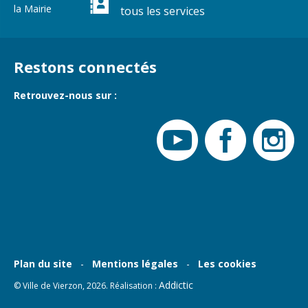
Gare de Vierzon
la Mairie
tous les services
Travaux
Refuge canin
Restons connectés
Marchés
Retrouvez-nous sur :
Urbanisme et
logement
Économie et
commerce
Réseau de
chaleur urbain
Plan du site
Mentions légales
Les cookies
Addictic
© Ville de Vierzon, 2026. Réalisation :