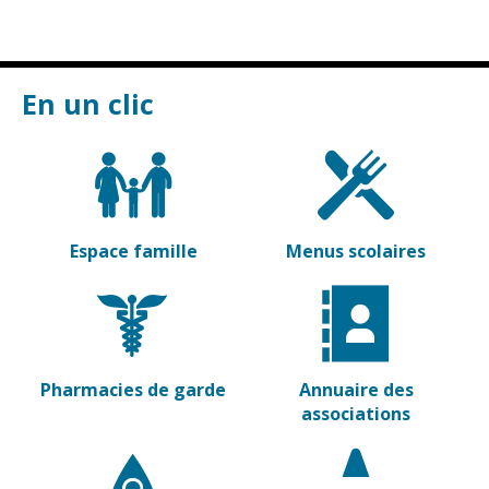
Vierzon
Pharmacies de
garde
Archives du
vendredi
En un clic
Sports
Piscine Charles
Moreira
Équipements
sportifs
Espace famille
Menus scolaires
Associations
Annuaire des
associations
Démarches
Pharmacies de garde
Annuaire des
des
associations
associations