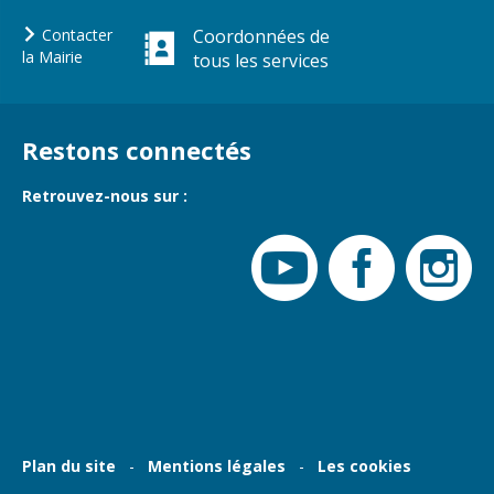
Gare de Vierzon
Contacter
Coordonnées de
Travaux
la Mairie
tous les services
Refuge canin
Marchés
Restons connectés
Urbanisme et
logement
Retrouvez-nous sur :
Économie et
commerce
Réseau de
chaleur urbain
Plan du site
Mentions légales
Les cookies