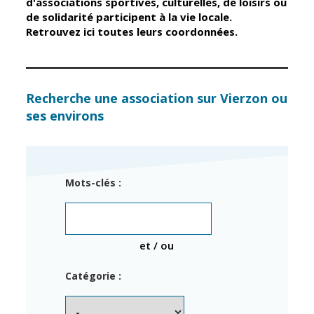
d'associations sportives, culturelles, de loisirs ou
de solidarité participent à la vie locale.
Retrouvez ici toutes leurs coordonnées.
Élus
Guichet unique
Conseil
Petite enfance
Municipal
Relais petite
enfance
Services de la
Recherche une association sur Vierzon ou
Ville
ses environs
Multi-accueil
Marchés
publics
Scolarité
Établissements
Cimetières
Mots-clés :
scolaires
Titres
Accueil avant
d'identité
et après classe
État civil
et / ou
Réussite
Élections
éducative et
Catégorie :
inclusion
Jumelages