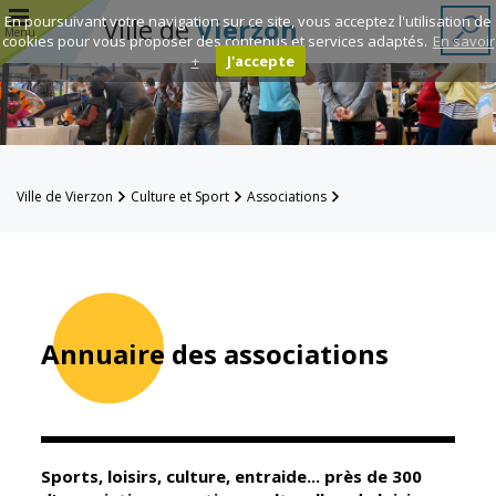
r
En poursuivant votre navigation sur ce site, vous acceptez l'utilisation de
Ville de
Vierzon
Menu
cookies pour vous proposer des contenus et services adaptés.
En savoir
+
J'accepte
Annuaire des
associations
Espace
Ville de Vierzon
Culture et Sport
Associations
Famille
Annuaire des associations
Réavie
Contacts
Annuaire des associations
Mairie
Enfance et
éducation
Sports, loisirs, culture, entraide... près de 300