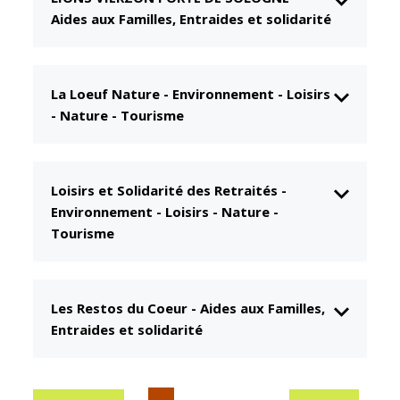
Aides aux Familles, Entraides et solidarité
CCAS
Culture
Conseil
Espace
d'administration
Maurice
Rollinat
La Loeuf Nature
-
Environnement - Loisirs
Accueil de jour
- Nature - Tourisme
Théâtre Mac-
L'EHPAD
Nab / La
Décale
Autonomie
seniors
Estivales
Loisirs et Solidarité des Retraités
-
Environnement - Loisirs - Nature -
Conservatoire
Santé
Tourisme
Ateliers arts
Centre de
plastiques
santé
Médiathèque
Contrat local
Les Restos du Coeur
-
Aides aux Familles,
de santé
Musée
Entraides et solidarité
Établissements
Not'île
de soins
Découvrir