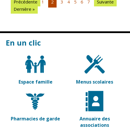
Précédente
1
2
3
4
5
6
7
Suivante
Vierzon
Pharmacies de
Dernière »
garde
Archives du
vendredi
Sports
En un clic
Piscine Charles
Moreira
Équipements
sportifs
Associations
Espace famille
Menus scolaires
Annuaire des
associations
Démarches
des
associations
Pharmacies de garde
Annuaire des
associations