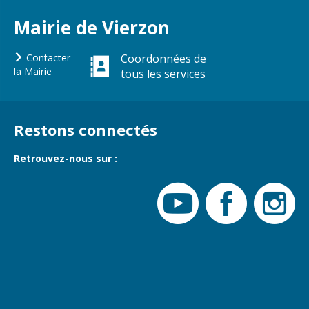
Gare de Vierzon
Mairie de Vierzon
Travaux
Refuge canin
Contacter
Coordonnées de
la Mairie
tous les services
Marchés
Urbanisme et
logement
Restons connectés
Économie et
commerce
Retrouvez-nous sur :
Réseau de
chaleur urbain