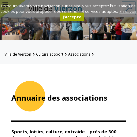
r
En poursuivant votre navigation sur ce site, vous acceptez l'utilisation de
Ville de
Vierzon
Menu
cookies pour vous proposer des contenus et services adaptés.
En savoir
+
J'accepte
Annuaire des
associations
Espace
Ville de Vierzon
Culture et Sport
Associations
Famille
Annuaire des associations
Réavie
Contacts
Annuaire des associations
Mairie
Enfance et
éducation
Sports, loisirs, culture, entraide... près de 300