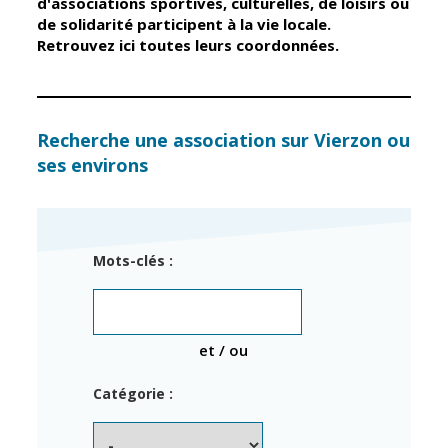
d'associations sportives, culturelles, de loisirs ou
de solidarité participent à la vie locale.
Retrouvez ici toutes leurs coordonnées.
Élus
Guichet unique
Conseil
Petite enfance
Municipal
Relais petite
enfance
Services de la
Recherche une association sur Vierzon ou
Ville
ses environs
Multi-accueil
Marchés
publics
Scolarité
Établissements
Cimetières
Mots-clés :
scolaires
Titres
Accueil avant
d'identité
et après classe
État civil
et / ou
Réussite
Élections
éducative et
Catégorie :
inclusion
Jumelages