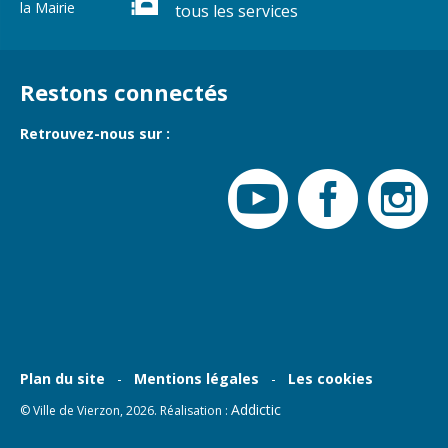
la Mairie
tous les services
Cadre de vie
Vie citoyenne
Restons connectés
Environnement
Assises de la
citoyenneté
Retrouvez-nous sur :
Propreté et
déchets
Conseils de
quartiers
Espaces verts
Conseil
Réglementation
municipal
d'enfants
Transports
Conseil citoyen
Tranquillité
publique
Plan du site
Mentions légales
Les cookies
Renouvellement
Addictic
© Ville de Vierzon, 2026. Réalisation :
urbain