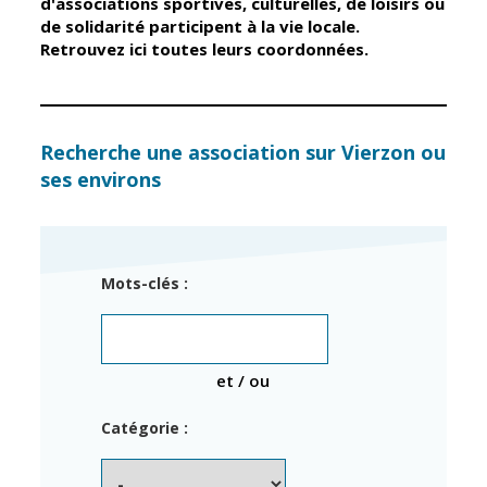
d'associations sportives, culturelles, de loisirs ou
de solidarité participent à la vie locale.
Retrouvez ici toutes leurs coordonnées.
Élus
Guichet unique
Conseil
Petite enfance
Municipal
Relais petite
enfance
Services de la
Recherche une association sur Vierzon ou
Ville
ses environs
Multi-accueil
Marchés
publics
Scolarité
Établissements
Cimetières
Mots-clés :
scolaires
Titres
Accueil avant
d'identité
et après classe
État civil
et / ou
Réussite
Élections
éducative et
Catégorie :
inclusion
Jumelages