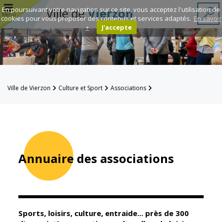
r
En poursuivant votre navigation sur ce site, vous acceptez l'utilisation de
Ville de
Vierzon
Menu
cookies pour vous proposer des contenus et services adaptés.
En savoir
+
J'accepte
Annuaire des
associations
Espace
Ville de Vierzon
Culture et Sport
Associations
Famille
Annuaire des associations
Réavie
Contacts
Annuaire des associations
Mairie
Enfance et
éducation
Sports, loisirs, culture, entraide... près de 300