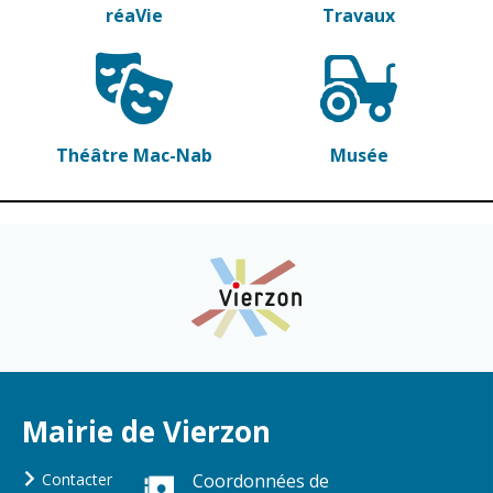
Vierzon
Pharmacies de
réaVie
Travaux
garde
Archives du
vendredi
Sports
Théâtre Mac-Nab
Musée
Piscine Charles
Moreira
Équipements
sportifs
Associations
Annuaire des
associations
Démarches
des
Mairie de Vierzon
associations
Contacter
Coordonnées de