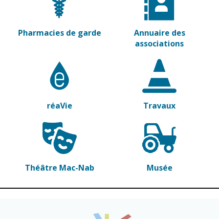
Vierzon
Pharmacies de
garde
Archives du
vendredi
Pharmacies de garde
Annuaire des
associations
Sports
Piscine Charles
Moreira
Équipements
réaVie
Travaux
sportifs
Associations
Annuaire des
associations
Théâtre Mac-Nab
Musée
Démarches
des
associations