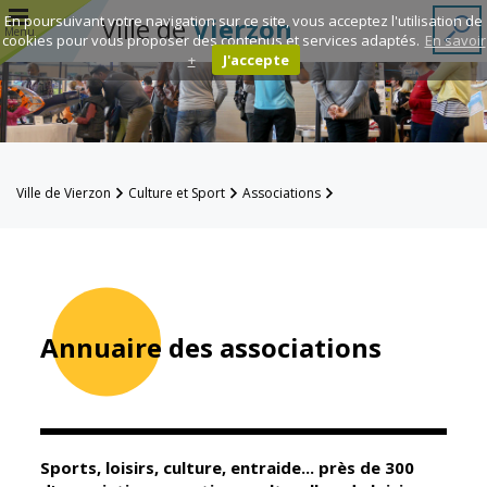
r
En poursuivant votre navigation sur ce site, vous acceptez l'utilisation de
Ville de
Vierzon
Menu
cookies pour vous proposer des contenus et services adaptés.
En savoir
+
J'accepte
Annuaire des
associations
Espace
Ville de Vierzon
Culture et Sport
Associations
Famille
Annuaire des associations
Réavie
Contacts
Annuaire des associations
Mairie
Enfance et
éducation
Sports, loisirs, culture, entraide... près de 300