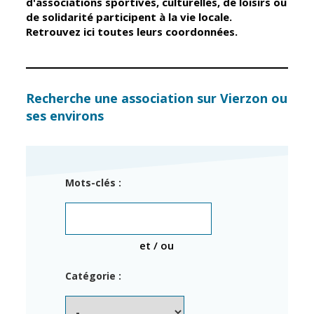
d'associations sportives, culturelles, de loisirs ou
de solidarité participent à la vie locale.
Retrouvez ici toutes leurs coordonnées.
Élus
Guichet unique
Conseil
Petite enfance
Municipal
Relais petite
enfance
Services de la
Recherche une association sur Vierzon ou
Ville
ses environs
Multi-accueil
Marchés
publics
Scolarité
Établissements
Cimetières
Mots-clés :
scolaires
Titres
Accueil avant
d'identité
et après classe
État civil
et / ou
Réussite
Élections
éducative et
Catégorie :
inclusion
Jumelages