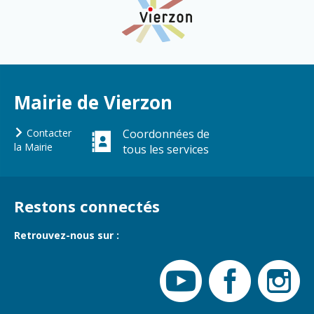
Cadre de vie
Vie citoyenne
Environnement
Assises de la
citoyenneté
Mairie de Vierzon
Propreté et
déchets
Conseils de
quartiers
Contacter
Coordonnées de
Espaces verts
la Mairie
tous les services
Conseil
Réglementation
municipal
d'enfants
Transports
Restons connectés
Conseil citoyen
Tranquillité
publique
Retrouvez-nous sur :
Renouvellement
urbain