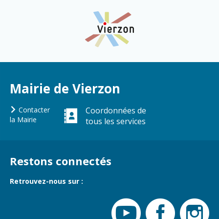
Cadre de vie
Vie citoyenne
Environnement
Assises de la
citoyenneté
Propreté et
déchets
Mairie de Vierzon
Conseils de
quartiers
Espaces verts
Contacter
Coordonnées de
Conseil
Réglementation
la Mairie
tous les services
municipal
d'enfants
Transports
Conseil citoyen
Tranquillité
Restons connectés
publique
Retrouvez-nous sur :
Renouvellement
urbain