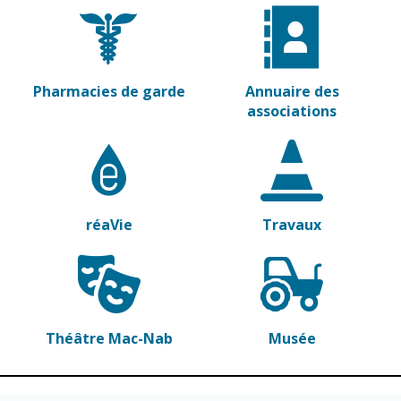
Vierzon
Pharmacies de
garde
Archives du
vendredi
Pharmacies de garde
Annuaire des
Sports
associations
Piscine Charles
Moreira
Équipements
sportifs
réaVie
Travaux
Associations
Annuaire des
associations
Démarches
Théâtre Mac-Nab
Musée
des
associations