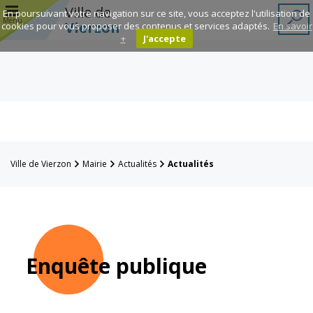
r
Ville de
En poursuivant votre navigation sur ce site, vous acceptez l'utilisation de
Menu
Vierzon
cookies pour vous proposer des contenus et services adaptés.
En savoir
+
J'accepte
Annuaire des
associations
Espace
Famille
Ville de Vierzon
Mairie
Actualités
Actualités
Réavie
Contacts
Enquête publique
Mairie
Enfance et
éducation