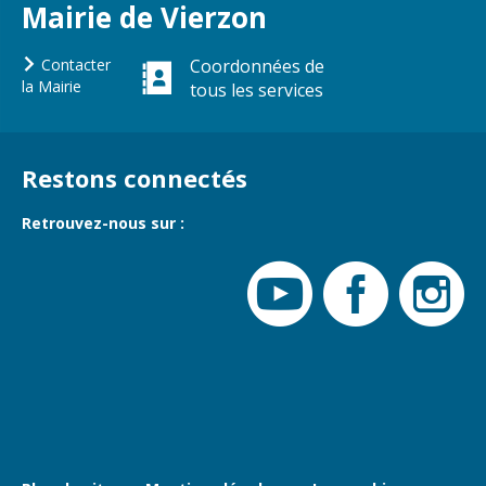
Mairie de Vierzon
Cadre de vie
Vie citoyenne
Contacter
Coordonnées de
la Mairie
tous les services
Environnement
Assises de la
citoyenneté
Propreté et
Restons connectés
déchets
Conseils de
quartiers
Espaces verts
Retrouvez-nous sur :
Conseil
Réglementation
municipal
d'enfants
Transports
Conseil citoyen
Tranquillité
publique
Renouvellement
urbain