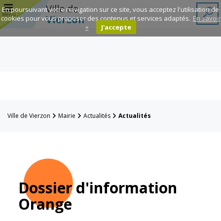
r
Ville de
En poursuivant votre navigation sur ce site, vous acceptez l'utilisation de
Menu
Vierzon
cookies pour vous proposer des contenus et services adaptés.
En savoir
+
J'accepte
Annuaire des
associations
Espace
Famille
Ville de Vierzon
Mairie
Actualités
Actualités
Réavie
Contacts
Dossier d'information
Orange
Mairie
Enfance et
éducation