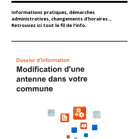
Informations pratiques, démarches
Élus
Guichet unique
administratives, changements d’horaires...
Retrouvez ici tout le fil de l'info.
Conseil
Petite enfance
Municipal
Relais petite
enfance
Services de la
Ville
Multi-accueil
Marchés
publics
Scolarité
Établissements
Cimetières
scolaires
Titres
Accueil avant
d'identité
et après classe
État civil
Réussite
Élections
éducative et
inclusion
Jumelages