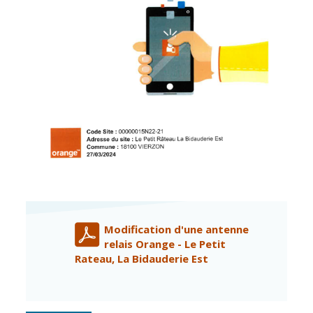
Inscriptions
Publication des
scolaires 2026-
actes
2027
administratifs
Enfance
Journal
jeunesse
municipal
Centres de
Actualités
loisirs
Agenda
Espace jeunes
Fil de l'info
Point
information
jeunesse
Restauration
Modification d'une antenne
municipale
relais Orange - Le Petit
Rateau, La Bidauderie Est
Santé et
Culture et
solidarité
Sport