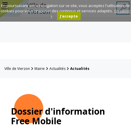
r
Ville de
En poursuivant votre navigation sur ce site, vous acceptez l'utilisation de
Menu
Vierzon
cookies pour vous proposer des contenus et services adaptés.
En savoir
+
J'accepte
Annuaire des
associations
Espace
Famille
Ville de Vierzon
Mairie
Actualités
Actualités
Réavie
Contacts
Dossier d'information
Free Mobile
Mairie
Enfance et
éducation