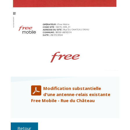
Inscriptions
Publication des
scolaires 2026-
actes
2027
administratifs
Enfance
Journal
jeunesse
municipal
Centres de
Actualités
loisirs
Agenda
Espace jeunes
Fil de l'info
Point
information
jeunesse
Modification substantielle
Restauration
d'une antenne-relais existante
municipale
Free Mobile - Rue du Château
Santé et
Culture et
solidarité
Sport
Retour