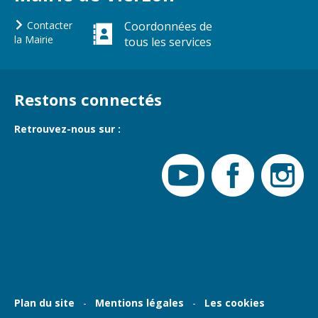
Cadre de vie
Vie citoyenne
Contacter
Coordonnées de
la Mairie
tous les services
Environnement
Assises de la
Restons connectés
citoyenneté
Propreté et
déchets
Conseils de
Retrouvez-nous sur :
quartiers
Espaces verts
Conseil
Réglementation
municipal
d'enfants
Transports
Conseil citoyen
Tranquillité
publique
Renouvellement
urbain
Plan du site
Mentions légales
Les cookies