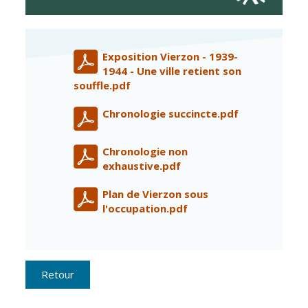
Vierzon
Pharmacies de
garde
Archives du
vendredi
Exposition Vierzon - 1939-
1944 - Une ville retient son
Sports
souffle.pdf
Piscine Charles
Chronologie succincte.pdf
Moreira
Équipements
Chronologie non
sportifs
exhaustive.pdf
Associations
Plan de Vierzon sous
l'occupation.pdf
Annuaire des
associations
Démarches
des
Retour
associations