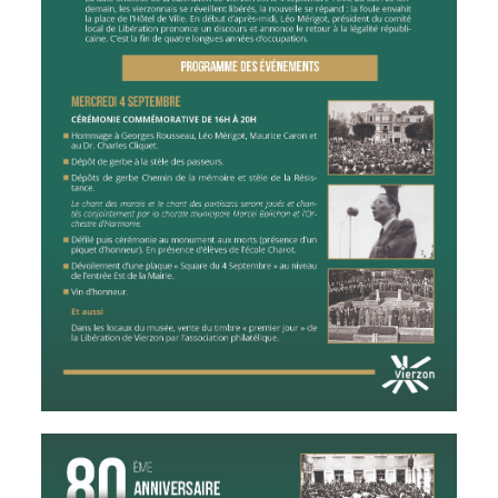
Inscriptions
Publication des
scolaires 2026-
actes
2027
administratifs
Enfance
Journal
jeunesse
municipal
Centres de
Actualités
loisirs
Agenda
Espace jeunes
Fil de l'info
Point
information
jeunesse
Restauration
municipale
Santé et
Culture et
solidarité
Sport