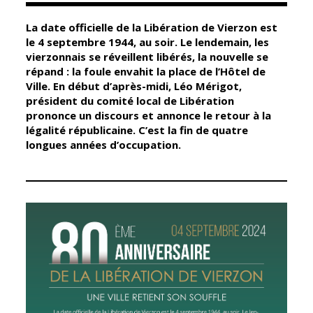
La date officielle de la Libération de Vierzon est
Élus
Guichet unique
le 4 septembre 1944, au soir. Le lendemain, les
vierzonnais se réveillent libérés, la nouvelle se
Conseil
Petite enfance
répand : la foule envahit la place de l’Hôtel de
Municipal
Relais petite
Ville. En début d’après-midi, Léo Mérigot,
enfance
président du comité local de Libération
Services de la
prononce un discours et annonce le retour à la
Ville
Multi-accueil
légalité républicaine. C’est la fin de quatre
Marchés
longues années d’occupation.
publics
Scolarité
Établissements
Cimetières
scolaires
Titres
Accueil avant
d'identité
et après classe
État civil
Réussite
Élections
éducative et
inclusion
Jumelages