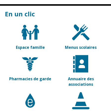
Cadre de vie
Vie citoyenne
En un clic
Environnement
Assises de la
citoyenneté
Propreté et
déchets
Conseils de
Espace famille
Menus scolaires
quartiers
Espaces verts
Conseil
Réglementation
municipal
d'enfants
Transports
Conseil citoyen
Pharmacies de garde
Annuaire des
Tranquillité
associations
publique
Renouvellement
urbain