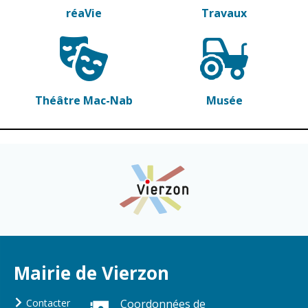
Gare de Vierzon
réaVie
Travaux
Travaux
Refuge canin
Marchés
Théâtre Mac-Nab
Musée
Urbanisme et
logement
Économie et
commerce
Réseau de
chaleur urbain
Mairie de Vierzon
Contacter
Coordonnées de