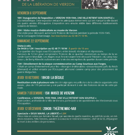
CCAS
Culture
Conseil
Espace
d'administration
Maurice
Rollinat
Accueil de jour
Théâtre Mac-
L'EHPAD
Nab / La
Décale
Autonomie
seniors
Estivales
Conservatoire
Santé
Ateliers arts
Centre de
plastiques
santé
Médiathèque
Contrat local
de santé
Musée
Établissements
Not'île
de soins
Découvrir