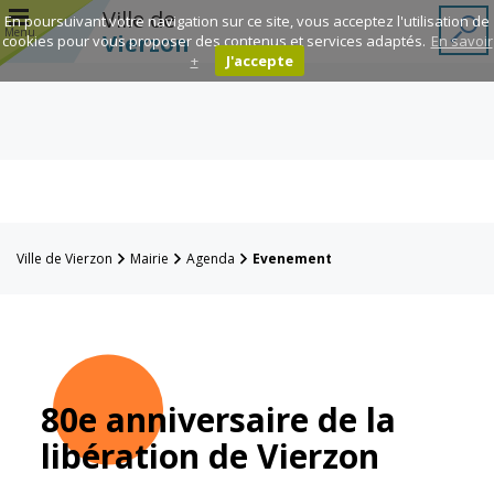
r
Ville de
En poursuivant votre navigation sur ce site, vous acceptez l'utilisation de
Menu
Vierzon
cookies pour vous proposer des contenus et services adaptés.
En savoir
+
J'accepte
Annuaire des
associations
Espace
Famille
Ville de Vierzon
Mairie
Agenda
Evenement
Réavie
Contacts
80e anniversaire de la
libération de Vierzon
Mairie
Enfance et
éducation