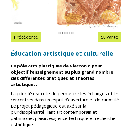
Inscriptions
Publication des
scolaires 2026-
actes
2027
administratifs
Enfance
Journal
jeunesse
municipal
•
•
•
•
•
•
•
•
•
Précédente
Suivante
Centres de
Actualités
loisirs
Agenda
Éducation artistique et culturelle
Espace jeunes
Fil de l'info
Point
Le pôle arts plastiques de Vierzon a pour
information
objectif l’enseignement au plus grand nombre
jeunesse
des différentes pratiques et théories
artistiques.
Restauration
La priorité est celle de permettre les échanges et les
municipale
rencontres dans un esprit d’ouverture et de curiosité.
Le projet pédagogique est axé sur la
pluridisciplinarité, liant art contemporain et
Santé et
Culture et
patrimoine, plaisir, exigence technique et recherche
solidarité
Sport
esthétique.