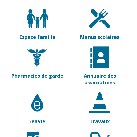
Gare de Vierzon
Travaux
Refuge canin
Marchés
Espace famille
Menus scolaires
Urbanisme et
logement
Économie et
commerce
Pharmacies de garde
Annuaire des
Réseau de
associations
chaleur urbain
réaVie
Travaux