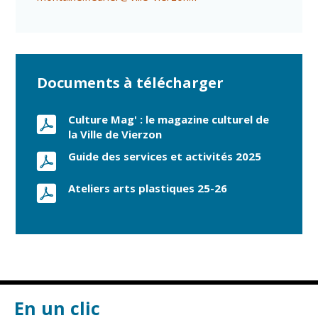
Cadre de vie
Vie citoyenne
Documents à télécharger
Environnement
Assises de la
citoyenneté
Propreté et
Culture Mag' : le magazine culturel de
déchets
Conseils de
la Ville de Vierzon
quartiers
Espaces verts
Guide des services et activités 2025
Conseil
Réglementation
municipal
Ateliers arts plastiques 25-26
d'enfants
Transports
Conseil citoyen
Tranquillité
publique
Renouvellement
urbain
En un clic