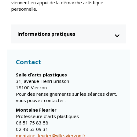
viennent en appui de la démarche artistique
Vierzon
Pharmacies de
personnelle.
garde
Archives du
vendredi
Informations pratiques
Sports
Piscine Charles
Moreira
Contact
Équipements
sportifs
Salle d’arts plastiques
31, avenue Henri Brisson
Associations
18100 Vierzon
Annuaire des
Pour des renseignements sur les séances d’art,
associations
vous pouvez contacter :
Démarches
Montaine Fleurier
des
Professeure d’arts plastiques
associations
06 51 75 83 58
02 48 53 09 31
montaine.fleurier@ville-vierzon.fr