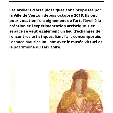
Les ateliers d’arts plastiques sont proposés par
Élus
Guichet unique
la Ville de Vierzon depuis octobre 2019. Ils ont
pour vocation l’enseignement de l’art, l’éveil à la
Conseil
Petite enfance
création et l’expérimentation artistique. Cet
Municipal
Relais petite
espace se veut également un lieu d’échanges de
enfance
rencontres artistiques, liant l’art contemporain,
Services de la
l’espace Maurice Rollinat avec le musée virtuel et
Ville
Multi-accueil
le patrimoine du territoire.
Marchés
publics
Scolarité
Établissements
Cimetières
scolaires
Titres
Accueil avant
d'identité
et après classe
État civil
Réussite
Élections
éducative et
inclusion
Jumelages